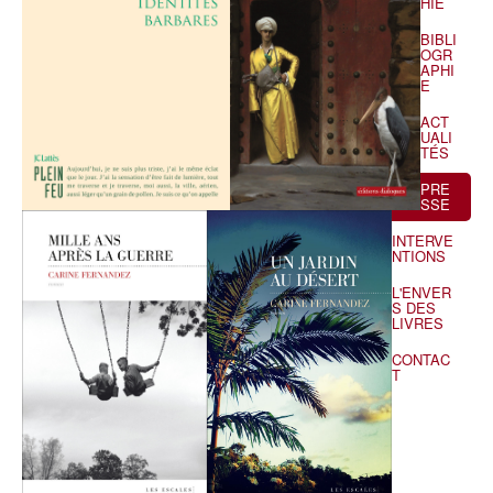
HIE
BIBLI
OGR
APHI
E
ACT
UALI
TÉS
PRE
SSE
INTERVE
NTIONS
L'ENVER
S DES
LIVRES
CONTAC
T