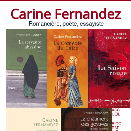
Carine Fernandez
Romancière, poète, essayiste
ACC
UEIL
BIOG
RAP