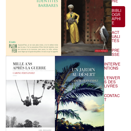
HIE
BIBLI
OGR
APHI
E
ACT
UALI
TÉS
PRE
SSE
INTERVE
NTIONS
L'ENVER
S DES
LIVRES
CONTAC
T