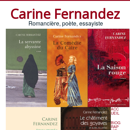
Carine Fernandez
Romancière, poète, essayiste
ACC
UEIL
BIOG
RAP